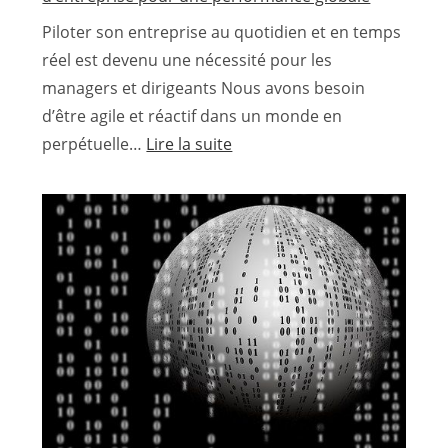
Neurocognitiv
Piloter son entreprise au quotidien et en temps
et
réel est devenu une nécessité pour les
Comportement
managers et dirigeants Nous avons besoin
(ANC)
d’être agile et réactif dans un monde en
au
:
perpétuelle…
Lire la suite
service
ERP
du
RSE
Management
Opensource
–
Progiciel
de
gestion
d’entreprise
pour
une
performance
globale