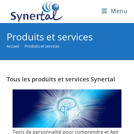
Skip
Menu
to
content
Produits et services
Accueil
>
Produits et services
Tous les produits et services Synertal
Tests de personnalité pour comprendre et Agir