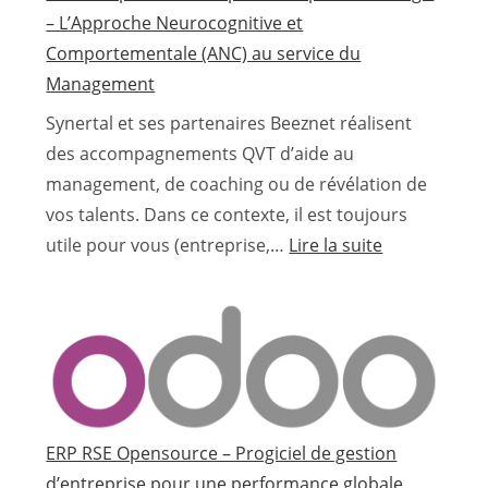
– L’Approche Neurocognitive et
Comportementale (ANC) au service du
Management
Synertal et ses partenaires Beeznet réalisent
des accompagnements QVT d’aide au
management, de coaching ou de révélation de
vos talents. Dans ce contexte, il est toujours
:
utile pour vous (entreprise,…
Lire la suite
Tests
de
personnalité
pour
comprendre
et
Agir
ERP RSE Opensource – Progiciel de gestion
–
d’entreprise pour une performance globale
L’Approche