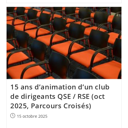
MASE
:
« Saison
2 »
Viser
Les
3
Ans
15 ans d’animation d’un club
de dirigeants QSE / RSE (oct
2025, Parcours Croisés)
Publication
15 octobre 2025
publiée :