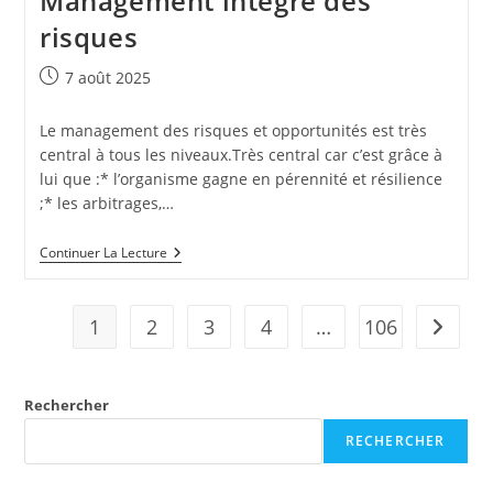
Management intégré des
risques
Publication
7 août 2025
publiée :
Le management des risques et opportunités est très
central à tous les niveaux.Très central car c’est grâce à
lui que :* l’organisme gagne en pérennité et résilience
;* les arbitrages,…
Management
Continuer La Lecture
Intégré
Des
Risques
1
2
3
4
…
106
Aller à 
Rechercher
RECHERCHER