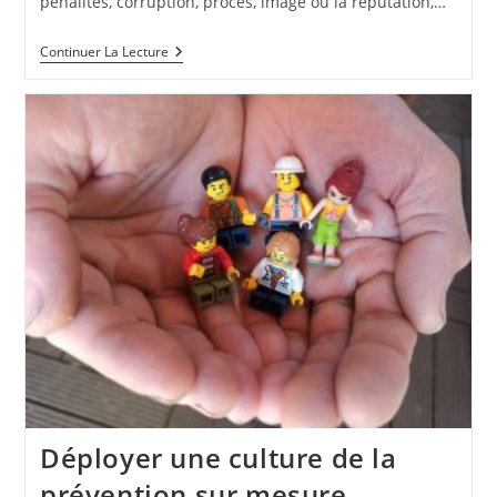
pénalités, corruption, procès, image ou la réputation,…
Conformité
Continuer La Lecture
De
Système,
De
Personne
…
Une
Alternative
À
La
Certification
(selon
ISO17050)
?
Déployer une culture de la
prévention sur mesure