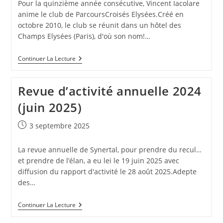
Pour la quinzième année consécutive, Vincent Iacolare
anime le club de ParcoursCroisés Elysées.Créé en
octobre 2010, le club se réunit dans un hôtel des
Champs Elysées (Paris), d'où son nom!…
15
Continuer La Lecture
Ans
D’animation
D’un
Revue d’activité annuelle 2024
Club
De
(juin 2025)
Dirigeants
QSE
/
Publication
3 septembre 2025
RSE
publiée :
(oct
2025,
La revue annuelle de Synertal, pour prendre du recul…
Parcours
et prendre de l’élan, a eu lei le 19 juin 2025 avec
Croisés)
diffusion du rapport d'activité le 28 août 2025.Adepte
des…
Revue
Continuer La Lecture
D’activité
Annuelle