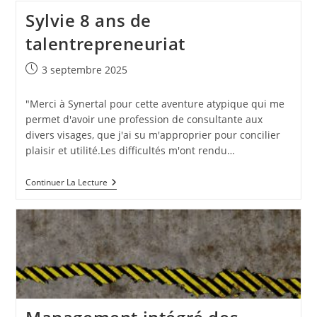
2024
Sylvie 8 ans de
(juin
2025)
talentrepreneuriat
Publication
3 septembre 2025
publiée :
"Merci à Synertal pour cette aventure atypique qui me
permet d'avoir une profession de consultante aux
divers visages, que j'ai su m'approprier pour concilier
plaisir et utilité.Les difficultés m'ont rendu…
Sylvie
Continuer La Lecture
8
Ans
De
Talentrepreneuriat