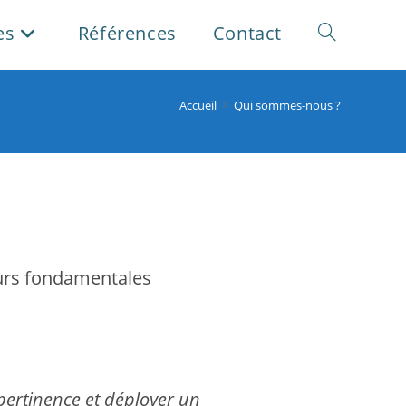
es
Références
Contact
Toggle
website
Accueil
>
Qui sommes-nous ?
search
eurs fondamentales
pertinence et déployer un