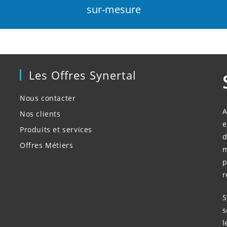
sur-mesure
Les Offres Synertal
Nous contacter
A
Nos clients
e
Produits et services
d
Offres Métiers
m
p
r
S
s
l