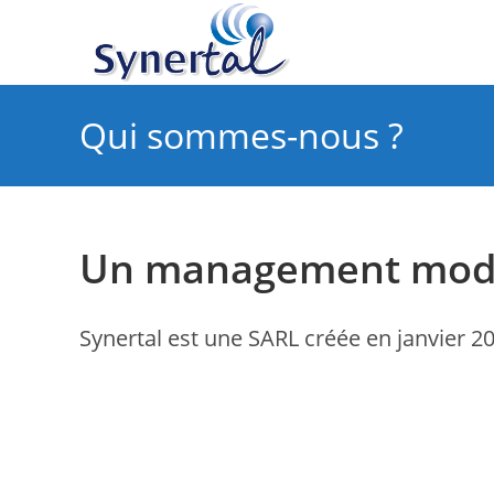
Skip
to
content
Qui sommes-nous ?
Un management mode
Synertal est une SARL créée en janvier 