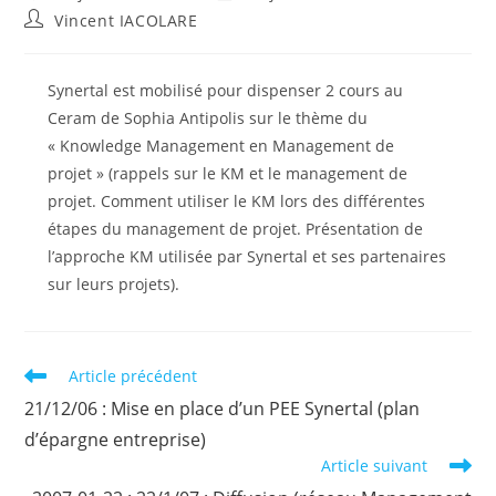
publiée :
modification
Auteur/autrice
Vincent IACOLARE
de
de
la
la
publication :
publication :
Synertal est mobilisé pour dispenser 2 cours au
Ceram de Sophia Antipolis sur le thème du
« Knowledge Management en Management de
projet » (rappels sur le KM et le management de
projet. Comment utiliser le KM lors des différentes
étapes du management de projet. Présentation de
l’approche KM utilisée par Synertal et ses partenaires
sur leurs projets).
Read
Article précédent
more
21/12/06 : Mise en place d’un PEE Synertal (plan
articles
d’épargne entreprise)
Article suivant