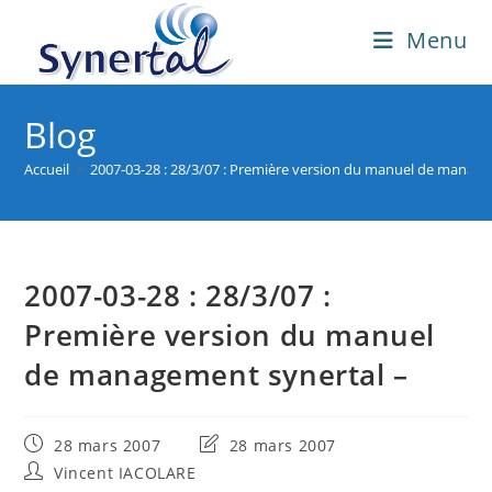
Skip
Menu
to
content
Blog
Accueil
>
2007-03-28 : 28/3/07 : Première version du manuel de manage
2007-03-28 : 28/3/07 :
Première version du manuel
de management synertal –
Publication
Dernière
28 mars 2007
28 mars 2007
publiée :
modification
Auteur/autrice
Vincent IACOLARE
de
de