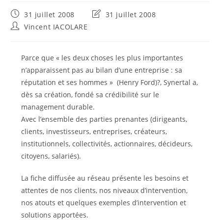
Publication
Dernière
31 juillet 2008
31 juillet 2008
publiée :
modification
Auteur/autrice
Vincent IACOLARE
de
de
la
la
publication :
publication :
Parce que « les deux choses les plus importantes
n’apparaissent pas au bilan d’une entreprise : sa
réputation et ses hommes » (Henry Ford)?, Synertal a,
dès sa création, fondé sa crédibilité sur le
management durable.
Avec l’ensemble des parties prenantes (dirigeants,
clients, investisseurs, entreprises, créateurs,
institutionnels, collectivités, actionnaires, décideurs,
citoyens, salariés).
La fiche diffusée au réseau présente les besoins et
attentes de nos clients, nos niveaux d’intervention,
nos atouts et quelques exemples d’intervention et
solutions apportées.