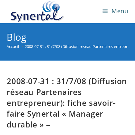
Skip
Menu
to
content
Blog
Accueil
>
2008-07-31 : 31/7/08 (Diffusion réseau Partenaires entrepreneu
2008-07-31 : 31/7/08 (Diffusion
réseau Partenaires
entrepreneur): fiche savoir-
faire Synertal « Manager
durable » –