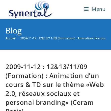
Skip
Menu
to
content
Blog
Accueil
>
2009-11-12 : 12&13/11/09 (Formation) : Animation d’un cours 
2009-11-12 : 12&13/11/09
(Formation) : Animation d’un
cours & TD sur le thème «Web
2.0, réseaux sociaux et
personal branding» (Ceram