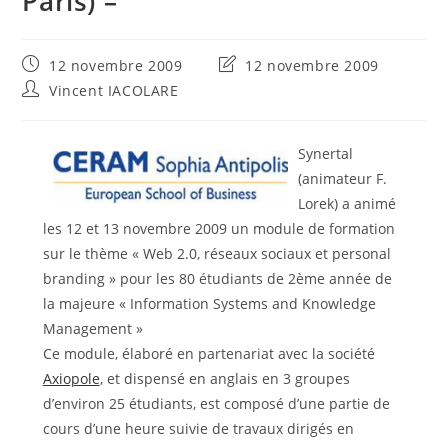
Paris) –
Publication
Dernière
12 novembre 2009
12 novembre 2009
publiée :
modification
Auteur/autrice
Vincent IACOLARE
de
de
la
la
publication :
publication :
Synertal
(animateur F.
Lorek) a animé
les 12 et 13 novembre 2009 un module de formation
sur le thème « Web 2.0, réseaux sociaux et personal
branding » pour les 80 étudiants de 2ème année de
la majeure « Information Systems and Knowledge
Management »
Ce module, élaboré en partenariat avec la société
Axiopole
, et dispensé en anglais en 3 groupes
d’environ 25 étudiants, est composé d’une partie de
cours d’une heure suivie de travaux dirigés en