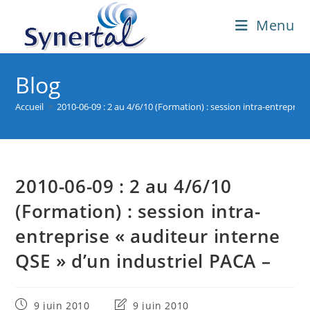
Skip
Menu
to
content
Blog
Accueil
>
2010-06-09 : 2 au 4/6/10 (Formation) : session intra-entreprise
2010-06-09 : 2 au 4/6/10
(Formation) : session intra-
entreprise « auditeur interne
QSE » d’un industriel PACA –
Publication
Dernière
9 juin 2010
9 juin 2010