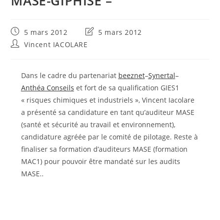
MASE-GIPHISE –
Publication
Dernière
5 mars 2012
5 mars 2012
publiée :
modification
Auteur/autrice
Vincent IACOLARE
de
de
la
la
publication :
publication :
Dans le cadre du partenariat
beeznet
–
Synertal
–
Anthéa Conseils
et fort de sa qualification GIES1
« risques chimiques et industriels », Vincent Iacolare
a présenté sa candidature en tant qu’auditeur MASE
(santé et sécurité au travail et environnement),
candidature agréée par le comité de pilotage. Reste à
finaliser sa formation d’auditeurs MASE (formation
MAC1) pour pouvoir être mandaté sur les audits
MASE..