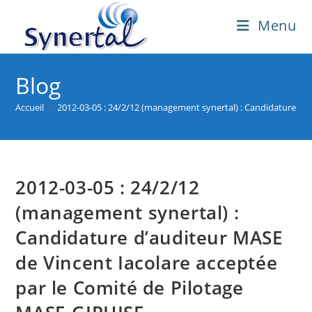
Skip
Menu
to
content
Blog
Accueil
>
2012-03-05 : 24/2/12 (management synertal) : Candidature d’
2012-03-05 : 24/2/12
(management synertal) :
Candidature d’auditeur MASE
de Vincent Iacolare acceptée
par le Comité de Pilotage