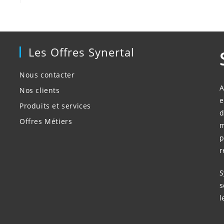
Les Offres Synertal
Nous contacter
A
Nos clients
e
Produits et services
d
Offres Métiers
m
p
r
S
s
l