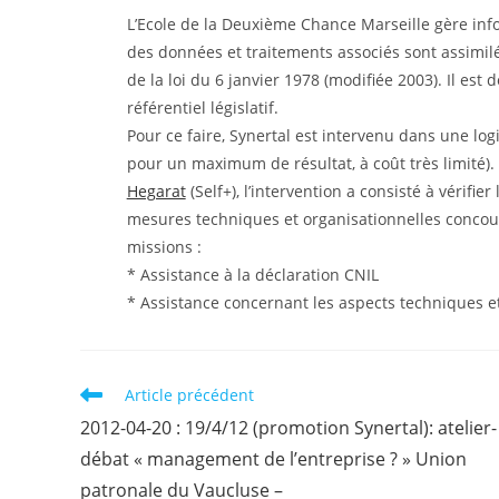
la
publicati
L’Ecole de la Deuxième Chance Marseille gère inf
publication :
des données et traitements associés sont assimi
de la loi du 6 janvier 1978 (modifiée 2003). Il est
référentiel législatif.
Pour ce faire, Synertal est intervenu dans une log
pour un maximum de résultat, à coût très limité).
Hegarat
(Self+), l’intervention a consisté à vérifi
mesures techniques et organisationnelles concou
missions :
* Assistance à la déclaration CNIL
* Assistance concernant les aspects techniques et
Read
Article précédent
more
2012-04-20 : 19/4/12 (promotion Synertal): atelier-
articles
débat « management de l’entreprise ? » Union
patronale du Vaucluse –