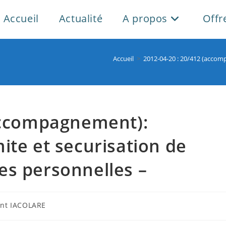
Accueil
Actualité
A propos
Offr
Accueil
>
2012-04-20 : 20/412 (accom
(accompagnement):
ite et securisation de
es personnelles –
utrice
ent IACOLARE