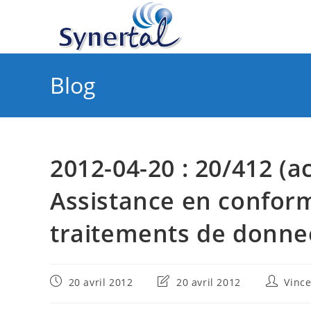
Skip
to
content
Blog
2012-04-20 : 20/412 
Assistance en conform
traitements de donne
Publication
Dernière
Auteur/a
20 avril 2012
20 avril 2012
Vinc
publiée :
modification
de
de
la