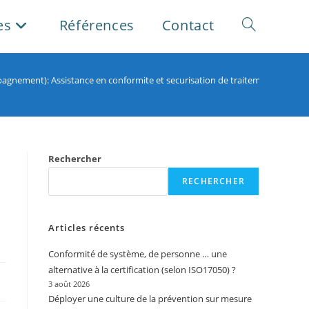
es
Références
Contact
Toggle
website
pagnement): Assistance en conformite et securisation de traitements de do
search
Rechercher
RECHERCHER
Articles récents
Conformité de système, de personne … une
alternative à la certification (selon ISO17050) ?
3 août 2026
Déployer une culture de la prévention sur mesure