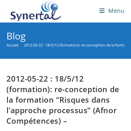
Skip
Menu
to
content
Blog
Accueil
>
2012-05-22 : 18/5/12 (formation): re-conception de la format
2012-05-22 : 18/5/12
(formation): re-conception de
la formation “Risques dans
l’approche processus” (Afnor
Compétences) –