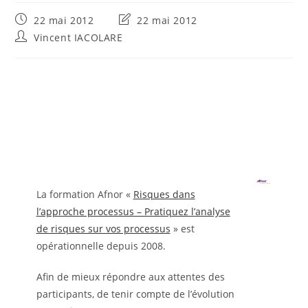
Publication
Dernière
22 mai 2012
22 mai 2012
publiée :
modification
Auteur/autrice
Vincent IACOLARE
de
de
la
la
publication :
publication :
La formation Afnor «
Risques dans
l’approche processus – Pratiquez l’analyse
de risques sur vos processus
» est
opérationnelle depuis 2008.
Afin de mieux répondre aux attentes des
participants, de tenir compte de l’évolution