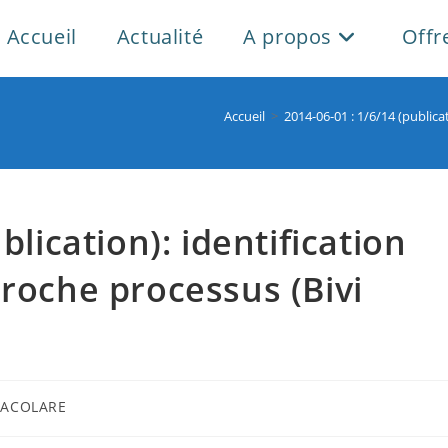
Accueil
Actualité
A propos
Offr
Accueil
>
2014-06-01 : 1/6/14 (publica
blication): identification
proche processus (Bivi
ice
 IACOLARE