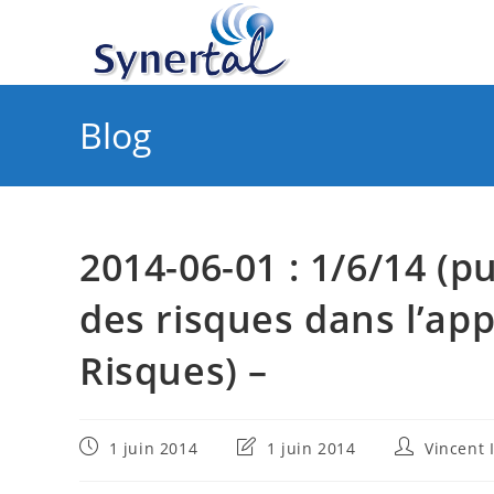
Skip
to
content
Blog
2014-06-01 : 1/6/14 (pu
des risques dans l’ap
Risques) –
Publication
Dernière
Auteur/autr
1 juin 2014
1 juin 2014
Vincent
publiée :
modification
de
de
la