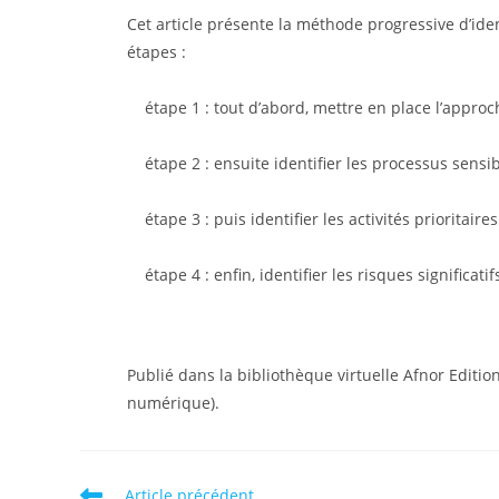
la
publication 
Cet article présente la méthode progressive d’ide
publication :
étapes :
étape 1 : tout d’abord, mettre en place l’approch
étape 2 : ensuite identifier les processus sensib
étape 3 : puis identifier les activités prioritair
étape 4 : enfin, identifier les risques significatif
Publié dans la bibliothèque virtuelle Afnor Edition
numérique).
Read
Article précédent