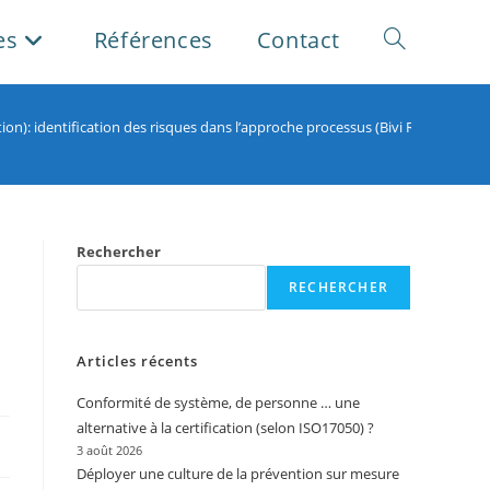
es
Références
Contact
Toggle
website
tion): identification des risques dans l’approche processus (Bivi Risques) –
search
Rechercher
RECHERCHER
Articles récents
Conformité de système, de personne … une
alternative à la certification (selon ISO17050) ?
3 août 2026
Déployer une culture de la prévention sur mesure