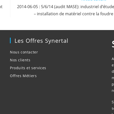
nt
2014-06-05 : 5/6/14 (audit MASE): industriel d’étud
– installation de matériel contre la foudre
Les Offres Synertal
Nous contacter
A
Nos clients
e
Produits et services
d
Offres Métiers
m
p
r
S
s