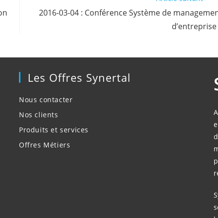
on
2016-03-04 : Conférence Système de manageme
d’entreprise
Les Offres Synertal
Nous contacter
A
Nos clients
e
Produits et services
d
Offres Métiers
m
p
r
S
s