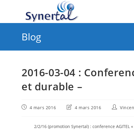
Skip
to
content
Blog
2016-03-04 : Confere
et durable –
Publication
Dernière
Auteur/au
4 mars 2016
4 mars 2016
Vince
publiée :
modification
de
de
la
la
publicatio
2/2/16 (promotion Synertal) : conference AGITEL «
publication :