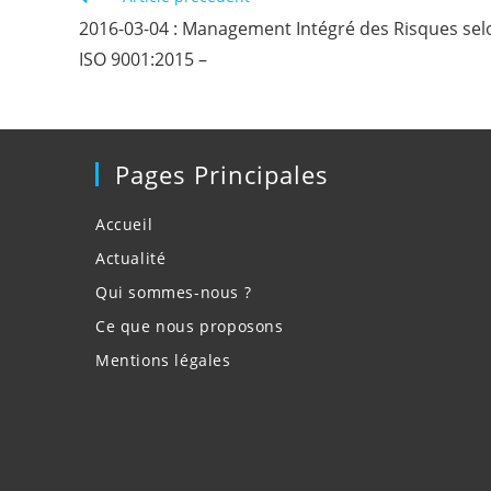
more
2016-03-04 : Management Intégré des Risques sel
articles
ISO 9001:2015 –
Pages Principales
Accueil
Actualité
Qui sommes-nous ?
Ce que nous proposons
Mentions légales