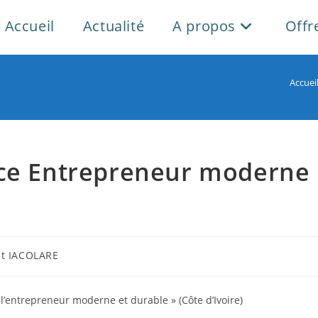
Accueil
Actualité
A propos
Offr
Accuei
nce Entrepreneur moderne
trice
nt IACOLARE
n :
 l’entrepreneur moderne et durable » (Côte d’Ivoire)