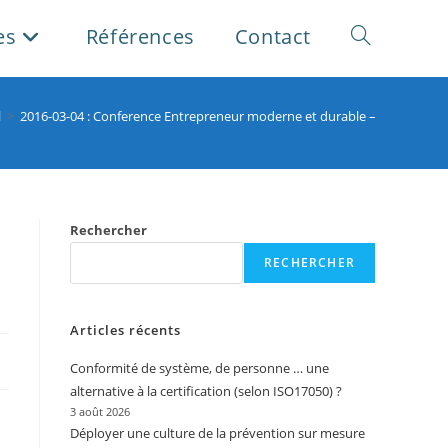
es
Références
Contact
Toggle
website
l
>
2016-03-04 : Conference Entrepreneur moderne et durable –
search
Rechercher
RECHERCHER
Articles récents
Conformité de système, de personne … une
alternative à la certification (selon ISO17050) ?
3 août 2026
Déployer une culture de la prévention sur mesure