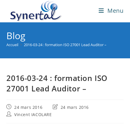
Skip
Menu
to
content
Blog
Accueil
>
2016-03-24 : formation ISO 27001 Lead Auditor –
2016-03-24 : formation ISO
27001 Lead Auditor –
Publication
Dernière
24 mars 2016
24 mars 2016
publiée :
modification
Auteur/autrice
Vincent IACOLARE
de
de
la
la
publication :