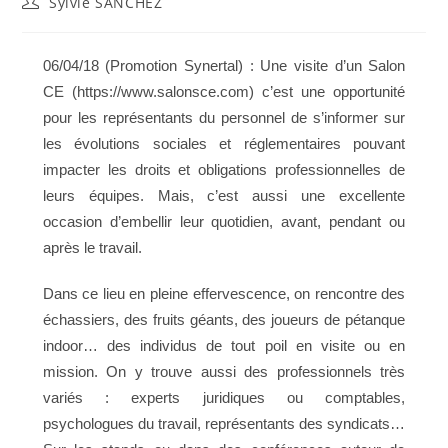
Auteur/autrice
Sylvie SANCHEZ
de
de
la
la
publication :
publication :
06/04/18 (Promotion Synertal) : Une visite d’un Salon
CE (https://www.salonsce.com) c’est une opportunité
pour les représentants du personnel de s’informer sur
les évolutions sociales et réglementaires pouvant
impacter les droits et obligations professionnelles de
leurs équipes. Mais, c’est aussi une excellente
occasion d’embellir leur quotidien, avant, pendant ou
après le travail.
Dans ce lieu en pleine effervescence, on rencontre des
échassiers, des fruits géants, des joueurs de pétanque
indoor… des individus de tout poil en visite ou en
mission. On y trouve aussi des professionnels très
variés : experts juridiques ou comptables,
psychologues du travail, représentants des syndicats…