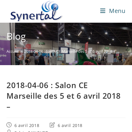
Skip
Menu
to
content
Blog
Accueil
>
2018-04-06 : Salon CE Marseille des 5 et 6 avril 2018 –
2018-04-06 : Salon CE
Marseille des 5 et 6 avril 2018
–
Publication
Dernière
6 avril 2018
6 avril 2018
publiée :
modification