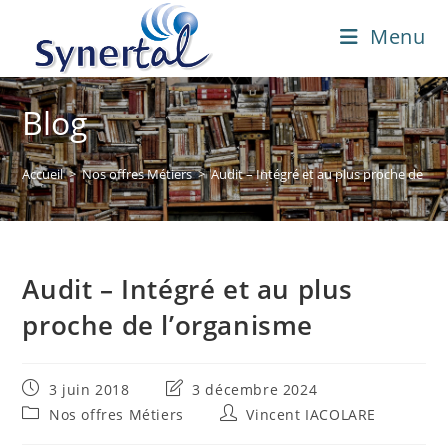
Skip
Menu
to
content
Blog
Accueil
>
Nos offres Métiers
>
Audit – Intégré et au plus proche de l’o
Audit – Intégré et au plus
proche de l’organisme
Publication
Dernière
3 juin 2018
3 décembre 2024
publiée :
modification
Post
Auteur/autrice
Nos offres Métiers
Vincent IACOLARE
de
category:
de
la