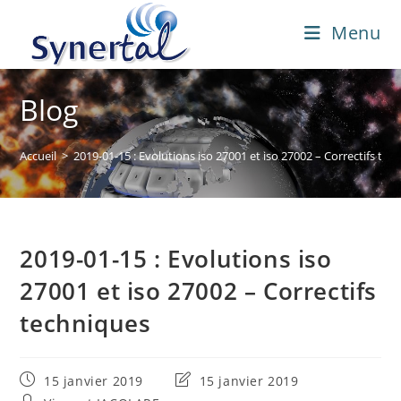
Skip
Menu
to
content
Blog
Accueil
>
2019-01-15 : Evolutions iso 27001 et iso 27002 – Correctifs tec
2019-01-15 : Evolutions iso
27001 et iso 27002 – Correctifs
techniques
Publication
Dernière
15 janvier 2019
15 janvier 2019
publiée :
modification