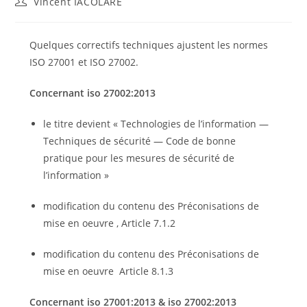
Auteur/autrice
Vincent IACOLARE
de
de
la
la
publication :
publication :
Quelques correctifs techniques ajustent les normes
ISO 27001 et ISO 27002.
Concernant iso 27002:2013
le titre devient « Technologies de l’information —
Techniques de sécurité — Code de bonne
pratique pour les mesures de sécurité de
l’information »
modification du contenu des Préconisations de
mise en oeuvre , Article 7.1.2
modification du contenu des Préconisations de
mise en oeuvre Article 8.1.3
Concernant iso 27001:2013 & iso 27002:2013