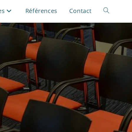
es
Références
Contact
Toggle
website
search