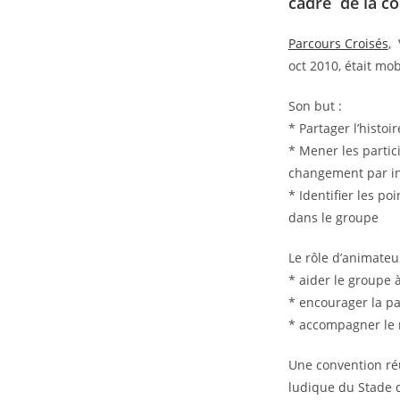
cadre de la co
Parcours Croisés
,
oct 2010, était mob
Son but :
* Partager l’histoi
* Mener les partic
changement par in
* Identifier les po
dans le groupe
Le rôle d’animateur
* aider le groupe à
* encourager la pa
* accompagner le 
Une convention réu
ludique du Stade 