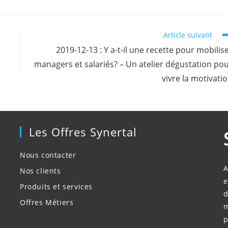
Article suivant
2019-12-13 : Y a-t-il une recette pour mobilis
managers et salariés? – Un atelier dégustation po
vivre la motivati
Les Offres Synertal
Nous contacter
A
Nos clients
e
Produits et services
d
Offres Métiers
m
p