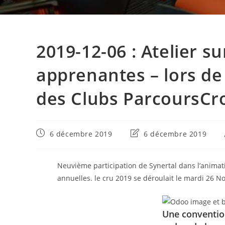
2019-12-06 : Atelier su
apprenantes – lors de
des Clubs ParcoursCr
Publication
Dernière
6 décembre 2019
6 décembre 2019
publiée :
modification
de
la
Neuvième participation de Synertal dans l’animat
publication :
annuelles. le cru 2019 se déroulait le mardi 26 
Une convention