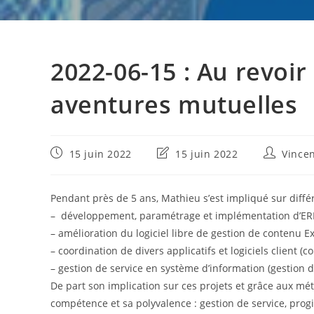
2022-06-15 : Au revoi
aventures mutuelles
Publication
Dernière
Auteur/au
15 juin 2022
15 juin 2022
Vince
publiée :
modification
de
de
la
la
publicatio
Pendant près de 5 ans, Mathieu s’est impliqué sur différ
publication :
– développement, paramétrage et implémentation d’ERP 
– amélioration du logiciel libre de gestion de contenu E
– coordination de divers applicatifs et logiciels client (c
– gestion de service en système d’information (gestion
De part son implication sur ces projets et grâce aux mét
compétence et sa polyvalence : gestion de service, prog