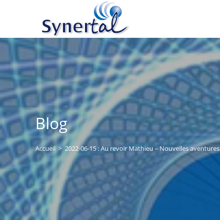
Skip
to
content
Blog
Accueil
>
2022-06-15 : Au revoir Mathieu – Nouvelles aventure