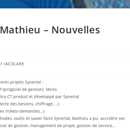
r Mathieu – Nouvelles
trice
nt IACOLARE
n :
ents projets Synertal :
(progiciel de gestion) libres
xtra-CT produit et développé par Synertal
olecte des besoins, chiffrage, …)
 des tickets-demandes…)
hodes, outils et savoir-faire Synertal, Mathieu a pu accroître ses
iciel de gestion, management de projet, gestion de service…