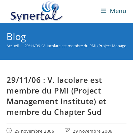
Skip
Menu
to
content
Blog
Accueil
>
29/11/06 : V. Iacolare est membre du PMI (Project Manageme
29/11/06 : V. Iacolare est
membre du PMI (Project
Management Institute) et
membre du Chapter Sud
Publication
Dernière
29 novembre 2006
29 novembre 2006