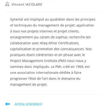
publiée :
modification
Auteur/autrice
Vincent IACOLARE
de
de
la
la
publication :
publication :
Synertal est impliqué au quotidien dans les principes
et techniques du management de projet: application
à tous nos projets internes et projet clients,
enseignement (au ceram de sophia), recherche (en
collaboration avec Afaq-Afnor Certification),
capitalisation et promotion des connaissances. Nos
pratiques étant cohérentes et en phase avec le
Project Management Institute (PMI) nous nous y
sommes donc impliqués. Le PMI, créé en 1969, est
une association internationale dédiée à faire
progresser l’état de l’art dans le domaine du
management de projet.
Read
Article précédent