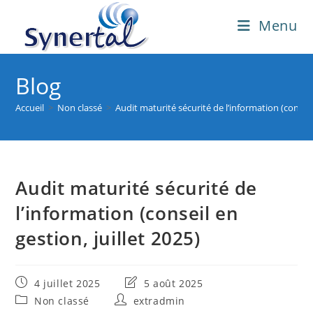
Skip
Menu
to
content
Blog
Accueil
>
Non classé
>
Audit maturité sécurité de l’information (conseil 
Audit maturité sécurité de
l’information (conseil en
gestion, juillet 2025)
Publication
Dernière
4 juillet 2025
5 août 2025
publiée :
modification
Post
Auteur/autrice
Non classé
extradmin
de
category:
de