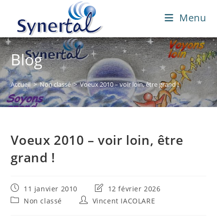
Skip
Menu
to
content
Blog
Accueil
>
Non classé
>
Voeux 2010 – voir loin, être grand !
Voeux 2010 – voir loin, être
grand !
Publication
Dernière
11 janvier 2010
12 février 2026
publiée :
modification
Post
Auteur/autrice
Non classé
Vincent IACOLARE
de
category:
de
la