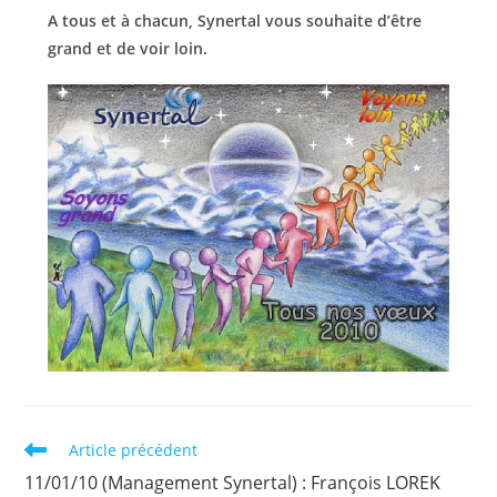
A tous et à chacun, Synertal vous souhaite d’être
grand et de voir loin.
Read
Article précédent
more
11/01/10 (Management Synertal) : François LOREK
articles