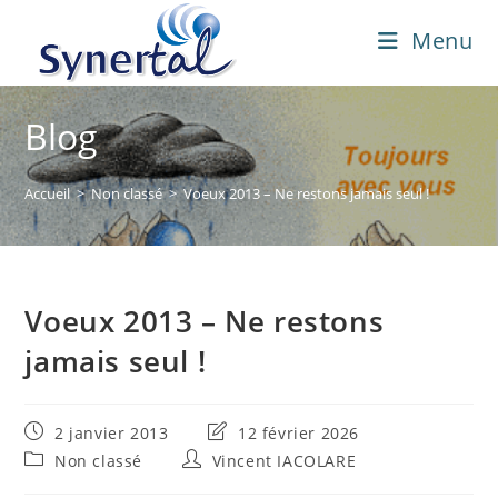
Skip
Menu
to
content
Blog
Accueil
>
Non classé
>
Voeux 2013 – Ne restons jamais seul !
Voeux 2013 – Ne restons
jamais seul !
Publication
Dernière
2 janvier 2013
12 février 2026
publiée :
modification
Post
Auteur/autrice
Non classé
Vincent IACOLARE
de
category:
de
la