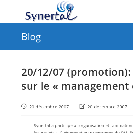
Skip
to
content
Blog
20/12/07 (promotion)
sur le « management d
Publication
Dernière
20 décembre 2007
20 décembre 2007
publiée :
modification
de
la
Synertal a participé à l’organisation et l’animati
publication :
les projets ». Evénement au programme du PMI Pro