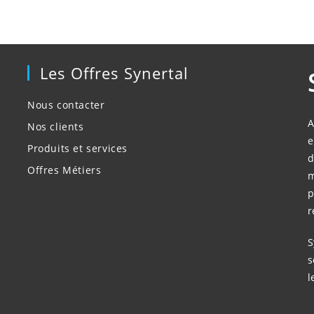
Les Offres Synertal
Nous contacter
A
Nos clients
e
Produits et services
d
Offres Métiers
m
p
r
S
s
l