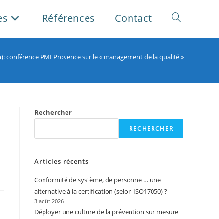
es
Références
Contact
Toggle
website
): conférence PMI Provence sur le « management de la qualité »
search
Rechercher
RECHERCHER
Articles récents
Conformité de système, de personne … une
alternative à la certification (selon ISO17050) ?
3 août 2026
Déployer une culture de la prévention sur mesure