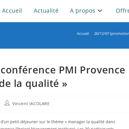
Accueil
Actualité
A propos
Offr
Accueil
>
20/12/07 (promotion
: conférence PMI Provence
e la qualité »
Auteur/autrice
Vincent IACOLARE
de
la
publication :
on d’un petit-déjeuner sur le thème « manager la qualité dans
vence (Project Management Institute). Les 30 participants