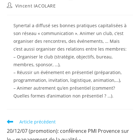
publiée :
modification
Auteur/autrice
Vincent IACOLARE
de
de
la
la
publication :
publication :
Synertal a diffusé ses bonnes pratiques capitalisées à
son réseau « communication ». Animer un club, c’est
organiser des rencontres, des événements, … Mais
c’est aussi organiser des relations entre les membres:
– Organiser le club (stratégie, objectifs, bureau,
membres, sponsor, …),
– Réussir un événement en présentiel (préparation,
programmation, invitation, logistique, animation,…),
– Animer autrement qu’en présentiel (comment?
Quelles formes d’animation non présentiel ? …).
Read
Article précédent
more
20/12/07 (promotion): conférence PMI Provence sur
articles
le « management de la qualité »