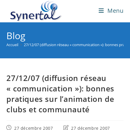
Skip
Menu
to
content
Blog
Accueil
>
27/12/07 (diffusion réseau « communication »): bonnes prati
27/12/07 (diffusion réseau
« communication »): bonnes
pratiques sur l’animation de
clubs et communauté
Publication
Dernière
27 décembre 2007
27 décembre 2007