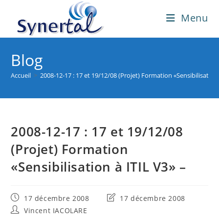
Skip
Menu
to
content
Blog
Accueil
>
2008-12-17 : 17 et 19/12/08 (Projet) Formation «Sensibilisation 
2008-12-17 : 17 et 19/12/08
(Projet) Formation
«Sensibilisation à ITIL V3» –
Publication
Dernière
17 décembre 2008
17 décembre 2008
publiée :
modification
Auteur/autrice
Vincent IACOLARE
de
de