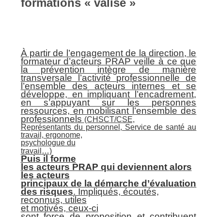
formations « valise »
À partir de l’
engagement de la direction
, le
formateur d’acteurs PRAP veille à ce que
la prévention intègre de manière
transversale l’activité professionnelle de
l’ensemble des acteurs internes et se
développe, en impliquant l’encadrement,
en s’appuyant sur les personnes
ressources, en mobilisant l’ensemble des
professionnels
(CHSCT/CSE,
Représentants du personnel, Service de santé au
travail, ergonome,
psychologue du
travail
…)
Puis il
forme
les acteurs PRAP qui deviennent
alors
les acteurs
principaux de la démarche d’évaluation
des risques
. Impliqués, écouté
s,
reconnus,
utiles
et motivés,
ceux-ci
sont force de proposition et contribuent