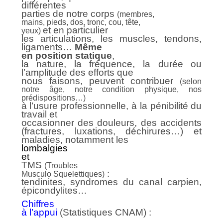
différentes
parties de notre corps
(membres,
mains, pieds, dos, tronc, cou,
t
ête,
et en particulier
yeux)
les articulations, les muscles, tendons,
ligaments…
M
ême
en position statique
,
la nature, la fréquence, la durée ou
l’amplitude des efforts que
nous faisons, peuvent contribuer
(selon
notre âge, notre condition physique, nos
prédispositions…)
à l’usure professionnelle, à la pénibilité du
travail et
occasionner
des
douleurs, des accidents
(fractures, luxations, déchirures…) et
maladies, notamment les
lombalgie
s
et
TMS
(Troubles
:
Musculo Squelettiques)
tendinites, syndromes du canal carpien,
épicondylites…
Chiffres
à l’appui
(Statistiques CNAM) :