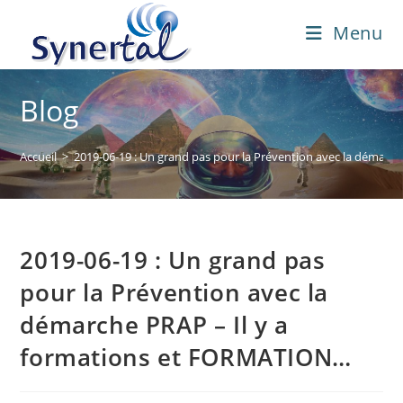
Skip
Menu
to
content
Blog
Accueil
>
2019-06-19 : Un grand pas pour la Prévention avec la démar
2019-06-19 : Un grand pas
pour la Prévention avec la
démarche PRAP – Il y a
formations et FORMATION…