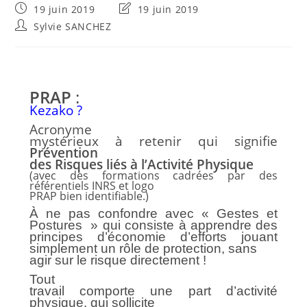
Publication
Dernière
19 juin 2019
19 juin 2019
publiée :
modification
Auteur/autrice
Sylvie SANCHEZ
de
de
la
la
publication :
publication :
PRAP
:
Kezako ?
Acronyme
mystérieux à retenir qui signifie
Prévention
des Risques liés à l’Activité Physique
(avec des formations cadrées par des
référentiels INRS et logo
PRAP bien identifiable.)
À ne pas confondre avec « Gestes et
Postures » qui consiste à apprendre des
principes d’économie d’efforts jouant
simplement un rôle de protection,
sans
agir sur le risque directement
!
Tout
travail comporte une part d’activité
physique, qui sollicite