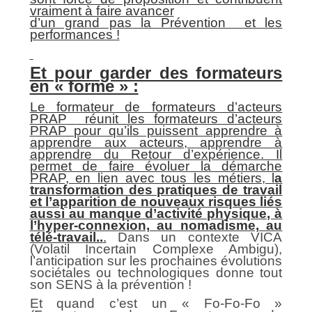
vraiment à faire avancer
d’un grand pas la Prévention et les
performances !
Et pour garder des formateurs
en « forme » :
Le formateur de formateurs d’acteurs
PRAP
réunit les formateurs d’acteurs
PRAP pour qu’ils puissent apprendre à
apprendre aux acteurs, apprendre à
apprendre du Retour d’expérience. Il
permet de faire évoluer la démarche
PRAP, en lien avec tous les métiers, l
a
transformation des pratiques de travail
et l’apparition de nouveaux risques liés
aussi au manque d’activité physique, à
l’hyper-connexion,
au nomadisme, au
télé-travail..
.
Dans un contexte VICA
(Volatil Incertain Complexe Ambigu),
l’anticipation sur les prochaines évolutions
sociétales ou technologiques donne tout
son SENS à la prévention !
Et quand c’est un « Fo-Fo-Fo »