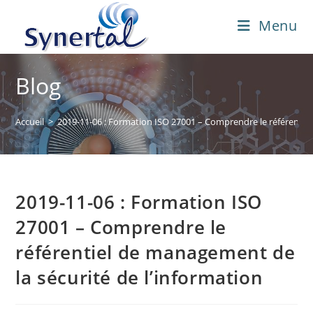
Skip
Menu
to
content
Blog
Accueil
>
2019-11-06 : Formation ISO 27001 – Comprendre le référentiel
2019-11-06 : Formation ISO
27001 – Comprendre le
référentiel de management de
la sécurité de l’information