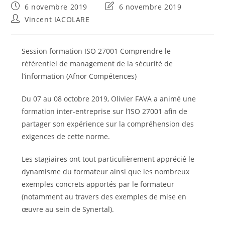
Publication
Dernière
6 novembre 2019
6 novembre 2019
publiée :
modification
Auteur/autrice
Vincent IACOLARE
de
de
la
la
publication :
publication :
Session formation ISO 27001 Comprendre le
référentiel de management de la sécurité de
l’information (Afnor Compétences)
Du 07 au 08 octobre 2019, Olivier FAVA a animé une
formation inter-entreprise sur l’ISO 27001 afin de
partager son expérience sur la compréhension des
exigences de cette norme.
Les stagiaires ont tout particulièrement apprécié le
dynamisme du formateur ainsi que les nombreux
exemples concrets apportés par le formateur
(notamment au travers des exemples de mise en
œuvre au sein de Synertal).