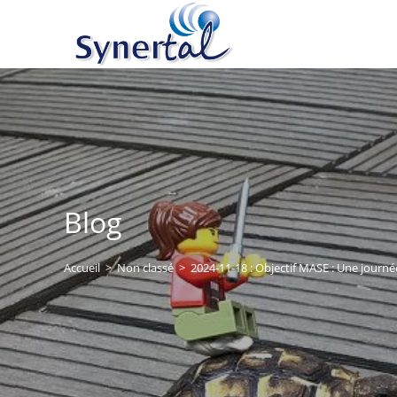
Skip
to
content
Blog
Accueil
>
Non classé
>
2024-11-18 : Objectif MASE : Une journé