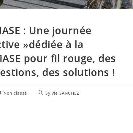
 MASE : Une journée
ive »dédiée à la
ASE pour fil rouge, des
estions, des solutions !
st
Auteur/autrice
Non classé
Sylvie SANCHEZ
tegory:
de
la
publication :