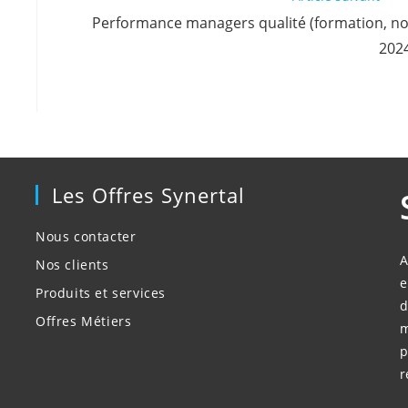
Performance managers qualité (formation, n
202
Les Offres Synertal
Nous contacter
A
Nos clients
e
Produits et services
d
Offres Métiers
m
p
r