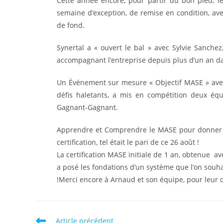
Cette année encore, pour partir du bon pied, le
semaine d’exception, de remise en condition, ave
de fond.
Synertal a « ouvert le bal » avec Sylvie Sanch
accompagnant l’entreprise depuis plus d’un an da
Un Événement sur mesure « Objectif MASE » avec 
défis haletants, a mis en compétition deux équ
Gagnant-Gagnant.
Apprendre et Comprendre le MASE pour donner du 
certification, tel était le pari de ce 26 août !
La certification MASE initiale de 1 an, obtenue a
a posé les fondations d’un système que l’on sou
!Merci encore à Arnaud et son équipe, pour leur con
Read
Article précédent