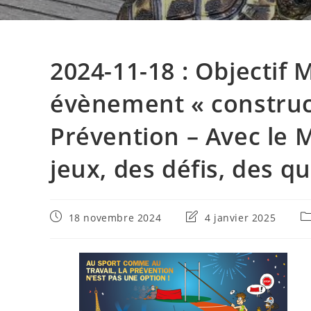
2024-11-18 : Objectif
évènement « construct
Prévention – Avec le M
jeux, des défis, des qu
Publication
Dernière
Po
18 novembre 2024
4 janvier 2025
publiée :
modification
ca
de
la
publication :