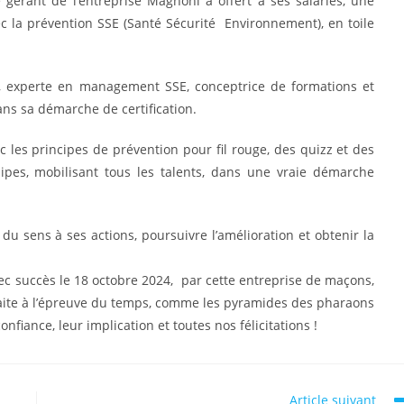
 gérant de l’entreprise Magnoni a offert à ses salariés, une
c la prévention SSE (Santé Sécurité Environnement), en toile
ez, experte en management SSE, conceptrice de formations et
ns sa démarche de certification.
les principes de prévention pour fil rouge, des quizz et des
ipes, mobilisant tous les talents, dans une vraie démarche
sens à ses actions, poursuivre l’amélioration et obtenir la
vec succès le 18 octobre 2024, par cette entreprise de maçons,
haite à l’épreuve du temps, comme les pyramides des pharaons
fiance, leur implication et toutes nos félicitations !
Article suivant