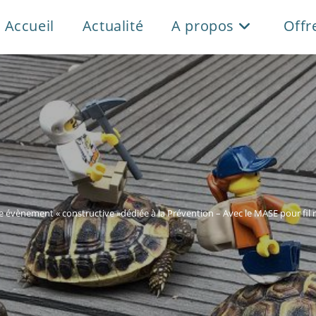
Accueil
Actualité
A propos
Offr
e évènement « constructive »dédiée à la Prévention – Avec le MASE pour fil ro