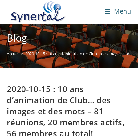
Skip
Menu
to
content
Blog
Accueil
>
2020-10-15 : 10 ans d’animation de Club… des images et des m
2020-10-15 : 10 ans
d’animation de Club… des
images et des mots – 81
réunions, 20 membres actifs,
56 membres au total!