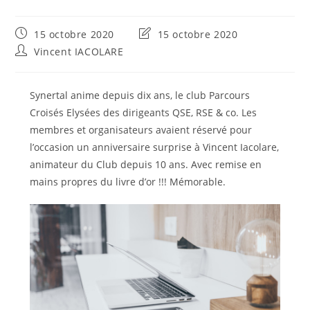
Publication
Dernière
15 octobre 2020
15 octobre 2020
publiée :
modification
Auteur/autrice
Vincent IACOLARE
de
de
la
la
publication :
publication :
Synertal anime depuis dix ans, le club Parcours
Croisés Elysées des dirigeants QSE, RSE & co. Les
membres et organisateurs avaient réservé pour
l’occasion un anniversaire surprise à Vincent Iacolare,
animateur du Club depuis 10 ans. Avec remise en
mains propres du livre d’or !!! Mémorable.