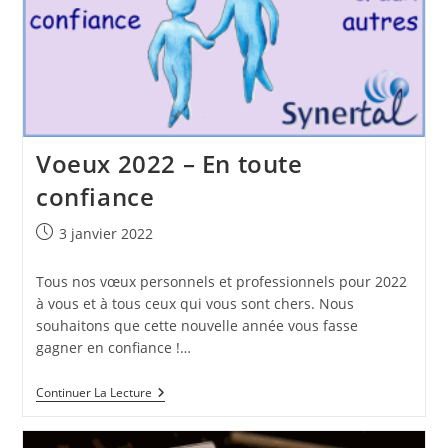
C’est
Parti
Ou
Plutôt
ISO
?
–
SOC
Ou
Voeux 2022 – En toute
ISO
27001
confiance
Mon
Coeur
Balance
Publication
3 janvier 2022
?
publiée :
Tous nos vœux personnels et professionnels pour 2022
à vous et à tous ceux qui vous sont chers. Nous
souhaitons que cette nouvelle année vous fasse
gagner en confiance !…
Voeux
Continuer La Lecture
2022
–
En