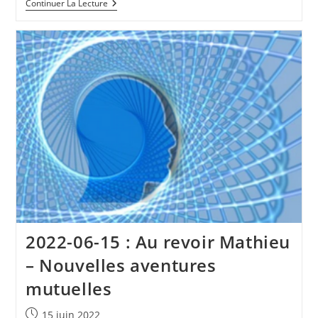
Responsabilité
Continuer La Lecture
Sociétale
Pour
TPE-
PME
–
Pratique
Et
Pragmatique
Avant
Tout
2022-06-15 : Au revoir Mathieu
– Nouvelles aventures
mutuelles
Publication
15 juin 2022