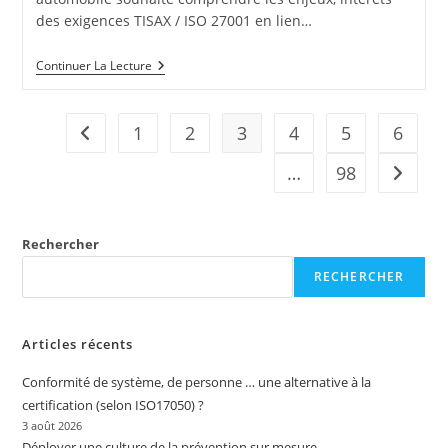
des exigences TISAX / ISO 27001 en lien…
2021-
Continuer La Lecture
04-
16
:
Mise
1
2
3
4
5
6
Go to the previous page
En
Conformité
…
98
Aller à 
Réglementaire
Et
Sécurité
De
L’information
Rechercher
–
Filiale
RECHERCHER
Française
D’un
Équipementier
Automobile
Articles récents
Européen
Conformité de système, de personne … une alternative à la
certification (selon ISO17050) ?
3 août 2026
Déployer une culture de la prévention sur mesure