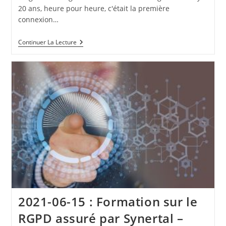
20 ans, heure pour heure, c'était la première
connexion…
2021-
Continuer La Lecture
11-
05
:
Extra-
Ct
A
20
Ans
–
Gestion
De
Contenu
Au
Service
De
La
Performance
2021-06-15 : Formation sur le
RGPD assuré par Synertal –