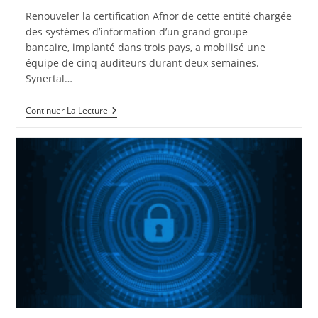
Renouveler la certification Afnor de cette entité chargée
des systèmes d’information d’un grand groupe
bancaire, implanté dans trois pays, a mobilisé une
équipe de cinq auditeurs durant deux semaines.
Synertal…
2021-
Continuer La Lecture
04-
17
:
Audit
De
Certification
Iso
9001,
Iso
20000-
1,
Iso
27001,
Iso
14001
–
Pour
Une