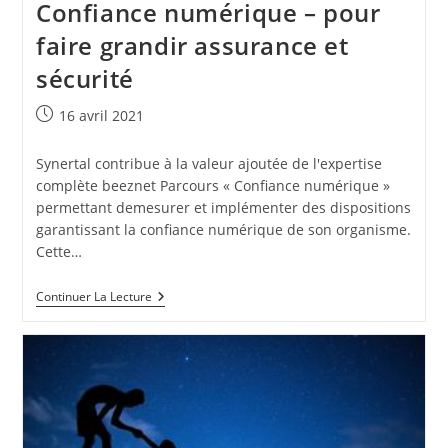
Confiance numérique – pour
Filiale
Du
faire grandir assurance et
Domaine
Bancaire
sécurité
En
Italie
Publication
16 avril 2021
publiée :
Synertal contribue à la valeur ajoutée de l'expertise
complète beeznet Parcours « Confiance numérique »
permettant demesurer et implémenter des dispositions
garantissant la confiance numérique de son organisme.
Cette…
Confiance
Continuer La Lecture
Numérique
–
Pour
Faire
Grandir
Assurance
Et
Sécurité