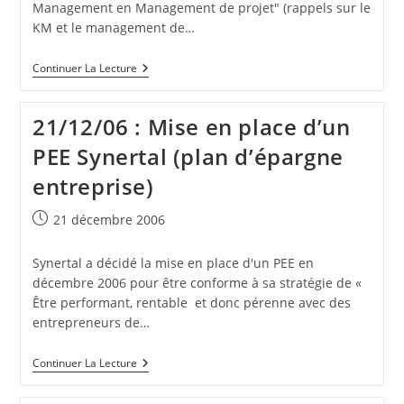
–
Management en Management de projet" (rappels sur le
KM et le management de…
2007-
Continuer La Lecture
01-
15
:
21/12/06 : Mise en place d’un
15/1/07
:
PEE Synertal (plan d’épargne
Projet
Vacation
entreprise)
Au
Ceram
(cours
Publication
21 décembre 2006
Sur
publiée :
Le
Knowledge
Synertal a décidé la mise en place d'un PEE en
Management
décembre 2006 pour être conforme à sa stratégie de «
En
Management
Être performant, rentable et donc pérenne avec des
De
entrepreneurs de…
Projet)
–
21/12/06
Continuer La Lecture
:
Mise