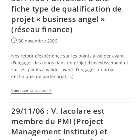
Conférence
fiche type de qualification de
Sur
Le
projet « business angel »
Télétravail
(réseau finance)
Publication
30 novembre 2006
publiée :
Nos retour d'expérience sur les points à valider avant
d'engager des fonds dans un projet d'investissement et
sur les points à valider avant d'engager un projet
(technique, de partenariat, ...)
30/11/06
Continuer La Lecture
:
Diffusion
D’une
29/11/06 : V. Iacolare est
Fiche
Type
membre du PMI (Project
De
Qualification
Management Institute) et
De
Projet