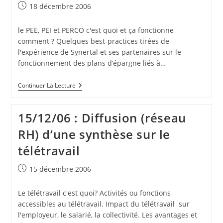
Publication
18 décembre 2006
publiée :
le PEE, PEI et PERCO c'est quoi et ça fonctionne
comment ? Quelques best-practices tirées de
l'expérience de Synertal et ses partenaires sur le
fonctionnement des plans d’épargne liés à…
18/12/06
Continuer La Lecture
:
Diffusion
(réseau
15/12/06 : Diffusion (réseau
Administratif
Et
RH) d’une synthèse sur le
Financier)
De
télétravail
Synthèse
Sur
Le
Publication
15 décembre 2006
PEE,
publiée :
PEI
Et
Le télétravail c'est quoi? Activités ou fonctions
PERCO
accessibles au télétravail. Impact du télétravail sur
l'employeur, le salarié, la collectivité. Les avantages et