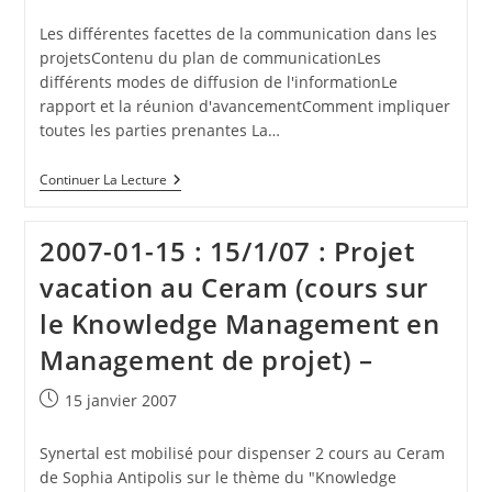
publiée :
Et
Négoce
Les différentes facettes de la communication dans les
De
projetsContenu du plan de communicationLes
Matières
Dangereuses
différents modes de diffusion de l'informationLe
–
rapport et la réunion d'avancementComment impliquer
toutes les parties prenantes La…
2007-
Continuer La Lecture
01-
22
:
2007-01-15 : 15/1/07 : Projet
22/1/07
:
vacation au Ceram (cours sur
Diffusion
(réseau
le Knowledge Management en
Management
De
Management de projet) –
Projet)
De
2
Publication
15 janvier 2007
Synthèses
publiée :
Sur
La
Synertal est mobilisé pour dispenser 2 cours au Ceram
Communication
de Sophia Antipolis sur le thème du "Knowledge
Projets