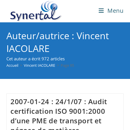
Skip
Menu
to
content
Auteur/autrice :
Vincent
IACOLARE
Cet auteur a écrit 972 articles
Accueil
>
Vincent IACOLARE
>
Page 95
2007-01-24 : 24/1/07 : Audit
certification ISO 9001:2000
d’une PME de transport et