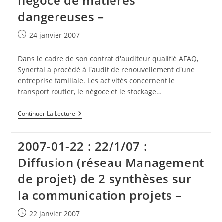
négoce de matières
dangereuses –
Publication
24 janvier 2007
publiée :
Dans le cadre de son contrat d'auditeur qualifié AFAQ,
Synertal a procédé à l'audit de renouvellement d'une
entreprise familiale. Les activités concernent le
transport routier, le négoce et le stockage…
2007-
Continuer La Lecture
01-
24
:
2007-01-22 : 22/1/07 :
24/1/07
:
Diffusion (réseau Management
Audit
Certification
de projet) de 2 synthèses sur
ISO
9001:2000
la communication projets –
D’une
PME
De
Publication
22 janvier 2007
Transport