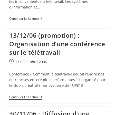
les inconvenients du teletravail. Les systèmes
d'information et…
15/12/06
Continuer La Lecture
:
Diffusion
(réseau
13/12/06 (promotion) :
RH)
D’une
Organisation d’une conférence
Synthèse
Sur
sur le télétravail
Le
Télétravail
Publication
13 décembre 2006
publiée :
Conférence « Comment le télétravail peut-il rendre nos
entreprises encore plus performantes ? » organisé pour
le club « créativité- innovation » de l'UPE13
13/12/06
Continuer La Lecture
(promotion)
:
Organisation
30/11/06 : Diffusion d’une
D’une