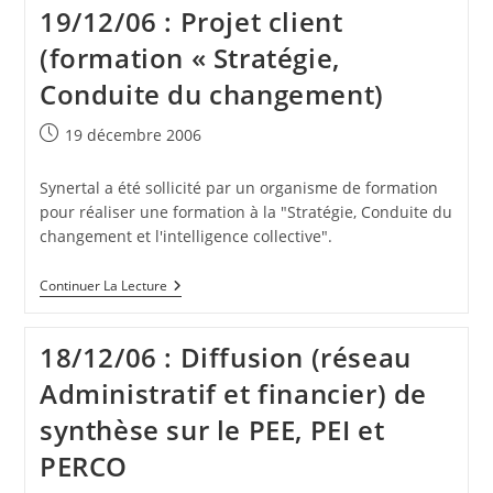
En
19/12/06 : Projet client
Place
D’un
(formation « Stratégie,
PEE
Synertal
Conduite du changement)
(plan
D’épargne
Entreprise)
Publication
19 décembre 2006
publiée :
Synertal a été sollicité par un organisme de formation
pour réaliser une formation à la "Stratégie, Conduite du
changement et l'intelligence collective".
19/12/06
Continuer La Lecture
:
Projet
Client
18/12/06 : Diffusion (réseau
(formation
« Stratégie,
Administratif et financier) de
Conduite
Du
synthèse sur le PEE, PEI et
Changement)
PERCO