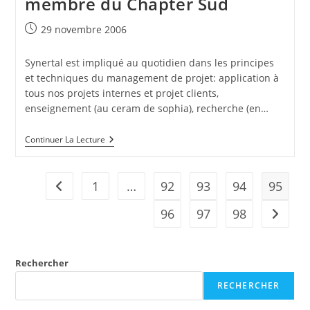
membre du Chapter Sud
« Business
Angel »
(réseau
Publication
29 novembre 2006
Finance)
publiée :
Synertal est impliqué au quotidien dans les principes
et techniques du management de projet: application à
tous nos projets internes et projet clients,
enseignement (au ceram de sophia), recherche (en…
29/11/06
Continuer La Lecture
:
V.
Iacolare
Est
1
…
92
93
94
95
Go to the previous page
Membre
Du
96
97
98
Aller à 
PMI
(Project
Management
Institute)
Et
Rechercher
Membre
Du
RECHERCHER
Chapter
Sud