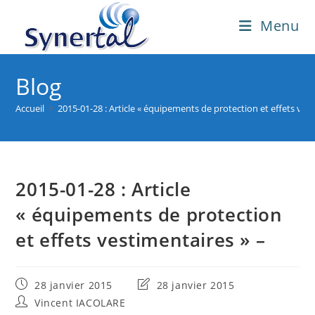
Skip
Menu
to
content
Blog
Accueil
>
2015-01-28 : Article « équipements de protection et effets ves
2015-01-28 : Article
« équipements de protection
et effets vestimentaires » –
Publication
Dernière
28 janvier 2015
28 janvier 2015
publiée :
modification
Auteur/autrice
Vincent IACOLARE
de
de